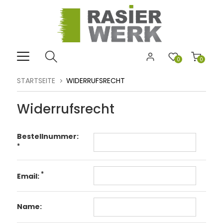
0
0
STARTSEITE
WIDERRUFSRECHT
Widerrufsrecht
Bestellnummer:
*
*
Email:
Name: