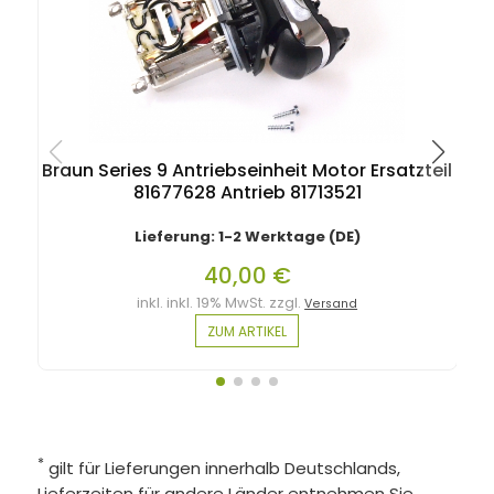
Braun Series 9 Antriebseinheit Motor Ersatzteil
B
81677628 Antrieb 81713521
Lieferung: 1-2 Werktage (DE)
40,00 €
inkl. inkl. 19% MwSt. zzgl.
Versand
ZUM ARTIKEL
*
gilt für Lieferungen innerhalb Deutschlands,
Lieferzeiten für andere Länder entnehmen Sie